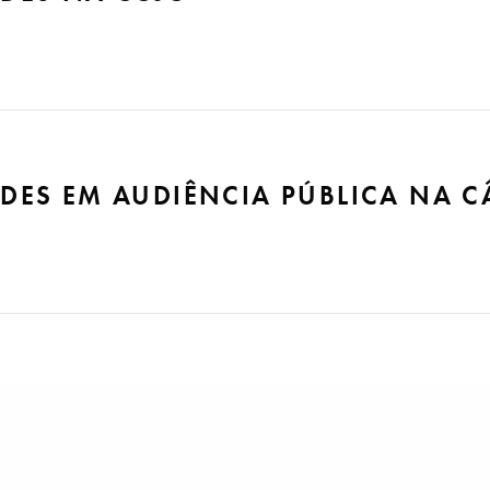
obre execução provisória de sentença por órgão colegiado na
ES EM AUDIÊNCIA PÚBLICA NA 
em debate a respeito de legislação penal e processual em au