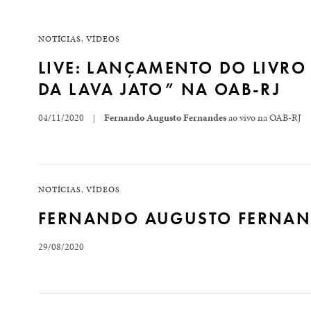
Assista ao webinar de lançamento do livro “Geopolíti
dos Advogados Brasileiros (IAB). A transmissão conto
NOTÍCIAS
,
VÍDEOS
Limeira Sanches, 2º vice-presidente do IAB, além…
LIVE: LANÇAMENTO DO LIVRO
DA LAVA JATO” NA OAB-RJ
READ MORE
04/11/2020
Fernando Augusto Fernandes
ao vivo na OAB-RJ
|
“Só o caminho da legalidade, da constitucionalidade 
Política (UFF) Fernando Augusto Fernandes, nesta ter
NOTÍCIAS
,
VÍDEOS
intervenção: a verdadeira história da Lava…
FERNANDO AUGUSTO FERNAND
29/08/2020
READ MORE
Nosso sócio Fernando Augusto Fernandes participa do 