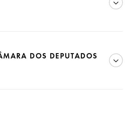
 Comissão de Constituição e Justiça e de Cidadania
CÂMARA DOS DEPUTADOS
diência pública na Câmara dos Deputados.