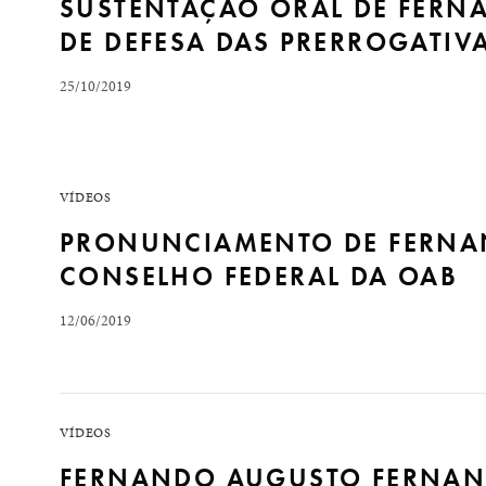
SUSTENTAÇÃO ORAL DE FERN
DE DEFESA DAS PRERROGATIV
READ MORE
25/10/2019
Trecho de sustentação oral de Fernando Fernandes n
Tribunal concedeu HC no caso de advogado que teve s
VÍDEOS
colaborar com as investigações. A decisão…
PRONUNCIAMENTO DE FERNA
CONSELHO FEDERAL DA OAB
READ MORE
12/06/2019
Pronunciamento de Fernando Augusto Fernandes em d
VÍDEOS
READ MORE
FERNANDO AUGUSTO FERNAN