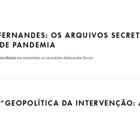
ERNANDES: OS ARQUIVOS SECRET
 DE PANDEMIA
archioni
em entrevista ao jornalista Alexandre Secco
020 o livro “Voz Humana: A defesa perante os Tribunais da R
ter descoberto os arquivos secretos dos julgamentos de preso
 “GEOPOLÍTICA DA INTERVENÇÃO: 