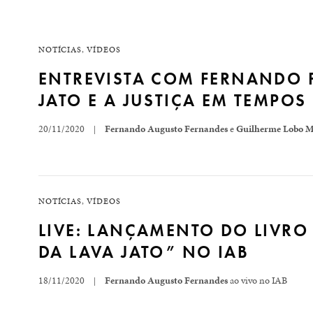
NOTÍCIAS
,
VÍDEOS
ENTREVISTA COM FERNANDO F
JATO E A JUSTIÇA EM TEMPOS
20/11/2020
Fernando Augusto Fernandes
e
Guilherme Lobo M
|
O advogado Fernando Augusto Fernandes relançou em 2
originalmente em 2004, sete anos depois de Fernando 
NOTÍCIAS
,
VÍDEOS
durante a ditadura. É a história…
LIVE: LANÇAMENTO DO LIVRO
DA LAVA JATO” NO IAB
READ MORE
18/11/2020
Fernando Augusto Fernandes
ao vivo no IAB
|