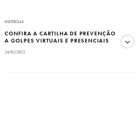
NOTÍCIAS
CONFIRA A CARTILHA DE PREVENÇÃO
A GOLPES VIRTUAIS E PRESENCIAIS
24/02/2022
O Ministério Público de Pernambuco produziu um
material necessário nesse momento, a Cartilha de
Prevenção a golpes virtuais e presenciais, clique aqui
para acessar O texto informa o passo a passo de dezenas
de golpes praticados seja online ou presencial. Como,
por exemplo, clonagem de WhatsApp, sequestro de
dados, app de relacionamentos, falsa pesquisa de…