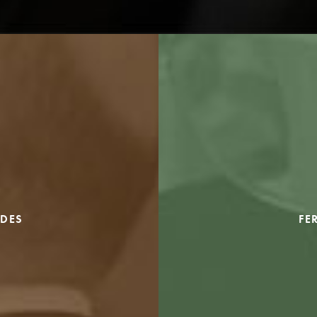
DES
FE