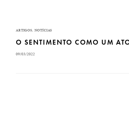
ARTIGOS
,
NOTÍCIAS
O SENTIMENTO COMO UM ATO
09/03/2022
As declarações do deputado estadual Arthur do Val (
áudios sobre as mulheres ucranianas, do Val tem ma
relação…
READ MORE