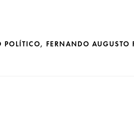
 POLÍTICO, FERNANDO AUGUSTO
Podemos-SP), ligado ao MBL e também conhecido por Mamãe Fa
is do que um simples momento de “exaltação…”, como ele mes