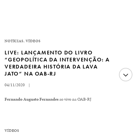
NOTÍCIAS
,
VÍDEOS
LIVE: LANÇAMENTO DO LIVRO
“GEOPOLÍTICA DA INTERVENÇÃO: A
VERDADEIRA HISTÓRIA DA LAVA
JATO” NA OAB-RJ
04/11/2020
|
Fernando Augusto Fernandes
ao vivo na OAB-RJ
“Só o caminho da legalidade, da constitucionalidade e da
democracia poderá nos levar a ser um país melhor”,
VÍDEOS