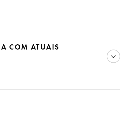
ÇA COM ATUAIS
lva Xavier, brutalmente morto por ordem da coroa
ira. O feriado nacional serve a recordar a execução