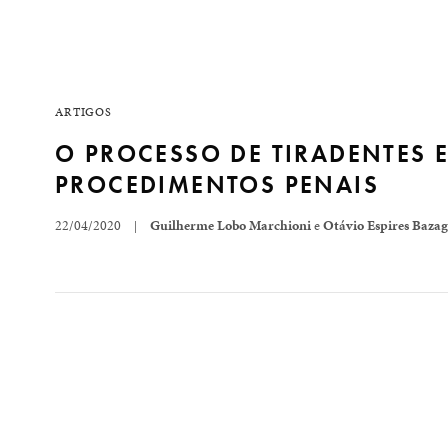
ARTIGOS
O PROCESSO DE TIRADENTES 
PROCEDIMENTOS PENAIS
22/04/2020
Guilherme Lobo Marchioni
e
Otávio Espires Bazag
|
No dia 21 de abril comemoramos o feriado nacional 
portuguesa no ano de 1792, uma vez que foi condenad
de Tiradentes,…
READ MORE