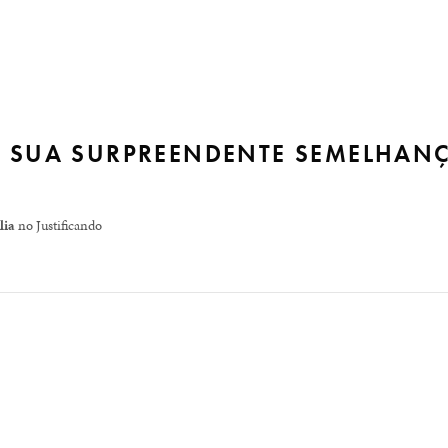
E SUA SURPREENDENTE SEMELHAN
lia
no Justificando
de Tiradentes, data em que homenageamos Joaquim José da Si
o por supostamente ser um dos líderes da Inconfidência Mine