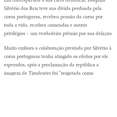
Silvério dos Reis teve sua dívida perdoada pela
coroa portuguesa, recebeu pensão da coroa por
toda a vida, recebeu comendas e outros
privilégios – um verdadeiro prêmio por sua delação.
Muito embora a colaboração prestada por Silvério à
coroa portuguesa tenha atingido os efeitos por ele
esperados, após a proclamação da república a
imagem de Tiradentes foi “resgatada como
importante herói republicano, criado com o
Share
objetivo de ornar e legitimar o período de transição
que então se vivia. (…) Foram os republicanos,
portanto, os responsáveis pelo justo regaste daquele
que pagara com a vida por ter participado de um