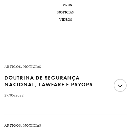
LIVROS
NOTÍCIAS
VÍDEOS
ARTIGOS
,
NOTÍCIAS
DOUTRINA DE SEGURANÇA
NACIONAL, LAWFARE E PSYOPS
27/05/2022
Doutrina de Segurança Nacional, lawfare e PsyOps
Fernando Augusto Fernandes, advogado e pesquisador
ARTIGOS
,
NOTÍCIAS