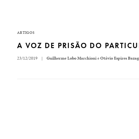
ARTIGOS
A VOZ DE PRISÃO DO PARTIC
23/12/2019
Guilherme Lobo Marchioni
e
Otávio Espires Bazag
|
Durante o ano de 2019 o Brasil experimentou um signi
uma das mais recentes foram atos públicos de cidad
ostentando…
READ MORE