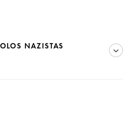
BOLOS NAZISTAS
foram as notícias que escandalizaram a sociedade, e
bar localizando em Minas Gerais, que foi flagrando