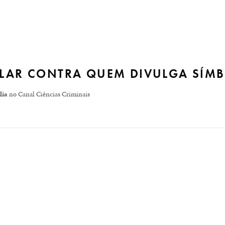
ULAR CONTRA QUEM DIVULGA SÍM
lia
no Canal Ciências Criminais
ficativo aumento na veiculação de discursos de ódio. Muitas 
ãos apoiando o nazismo. O primeiro deles é um homem, em um 