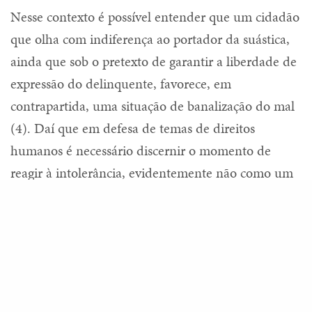
Nesse contexto é possível entender que um cidadão
que olha com indiferença ao portador da suástica,
ainda que sob o pretexto de garantir a liberdade de
expressão do delinquente, favorece, em
contrapartida, uma situação de banalização do mal
(4). Daí que em defesa de temas de direitos
humanos é necessário discernir o momento de
reagir à intolerância, evidentemente não como um
ímpeto de desejo pessoal, mas como cumprimento
Share
da lei e exigência de justiça (5).
O filósofo Karl Raimund Popper, em seu livro a
sociedade aberta e seus inimigos, define o paradoxo
de tolerância, esclarecendo que a sociedade deve