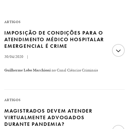
ARTIGOS
IMPOSIÇÃO DE CONDIÇÕES PARA O
ATENDIMENTO MÉDICO HOSPITALAR
EMERGENCIAL É CRIME
30/04/2020
|
Guilherme Lobo Marchioni
no Canal Ciências Criminais
A garantia de atendimento médico em meio à crise de
saúde enfrentada atualmente é uma manifestação dos
ARTIGOS
Direitos Humanos. Por isso o respeito aos médicos,
MAGISTRADOS DEVEM ATENDER
enfermeiros e profissionais da saúde é essencial, mais
VIRTUALMENTE ADVOGADOS
DURANTE PANDEMIA?
ainda, aproximação destes aos pacientes deve ser a mais