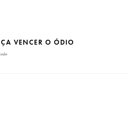
NÇA VENCER O ÓDIO
Paulo
 brasileira. Naquele momento histórico estão as raízes forma
o legislativo e do judiciário, assim como do Ministério Públi