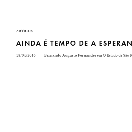
ARTIGOS
AINDA É TEMPO DE A ESPERA
18/04/2016
Fernando Augusto Fernandes
em O Estado de São 
|
A constituinte foi um momento fundante da democracia
democracia. Foram definidos os papéis do executivo, d
políticos. Acima de…
READ MORE