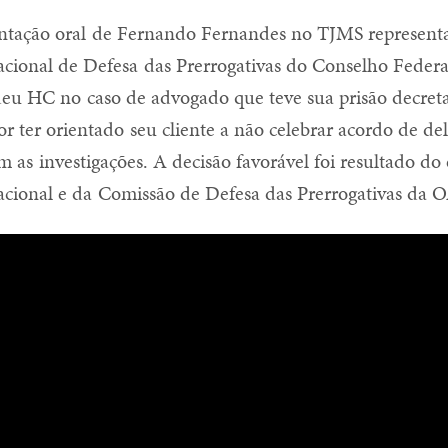
entação oral de Fernando Fernandes no TJMS represent
acional de Defesa das Prerrogativas do Conselho Feder
deu HC no caso de advogado que teve sua prisão decret
r ter orientado seu cliente a não celebrar acordo de d
m as investigações. A decisão favorável foi resultado do 
acional e da Comissão de Defesa das Prerrogativas da