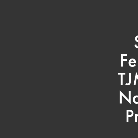
Fe
TJ
Na
P