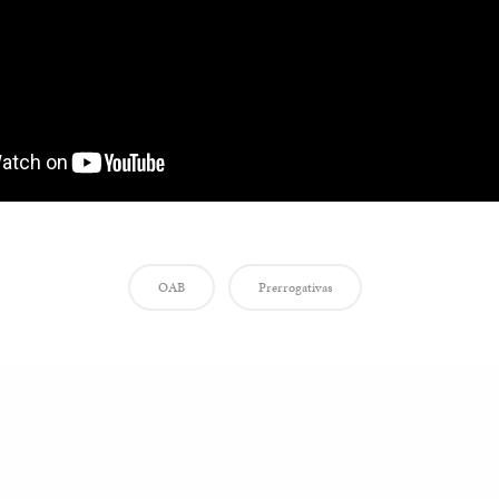
OAB
Prerrogativas
Share
le