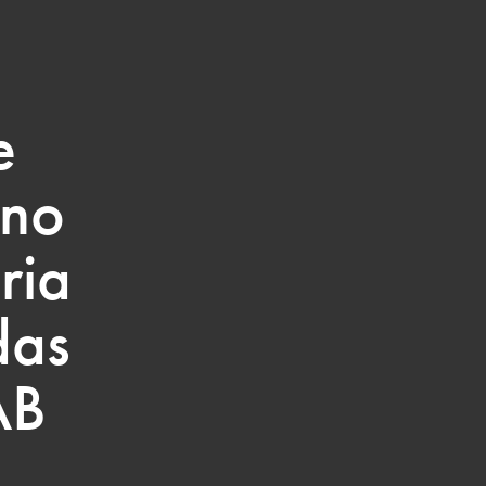
e
 no
ria
das
AB