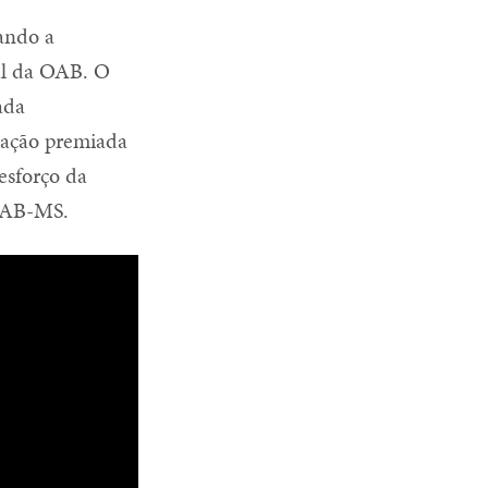
ando a
al da OAB. O
ada
elação premiada
esforço da
 OAB-MS.