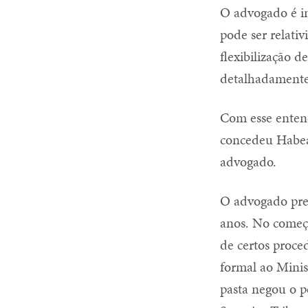
O advogado é inv
pode ser relati
flexibilização d
detalhadament
Com esse enten
concedeu Habeas
advogado.
O advogado pres
anos. No começo
de certos proce
formal ao Minis
pasta negou o 