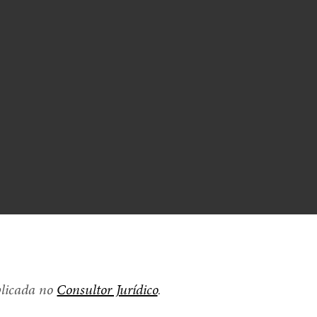
licada no
Consultor Jurídico
.