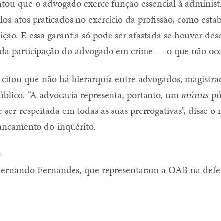
tou que o advogado exerce função essencial à administr
elos atos praticados no exercício da profissão, como estab
ição. E essa garantia só pode ser afastada se houver des
da participação do advogado em crime — o que não oco
citou que não há hierarquia entre advogados, magistr
úblico. “A advocacia representa, portanto, um
múnus
pú
ser respeitada em todas as suas prerrogativas”, disse o 
ancamento do inquérito.
e
 Fernando Fernandes, que representaram a OAB na defe
nJur
que a decisão reforça a importância da advocacia.
Share
Prerrogativas profissionais: imposição de limite às medidas de busca e apreensão contra advogados
Comissão
 advocacia é preciso, antes de tudo, ter coragem. Advoga