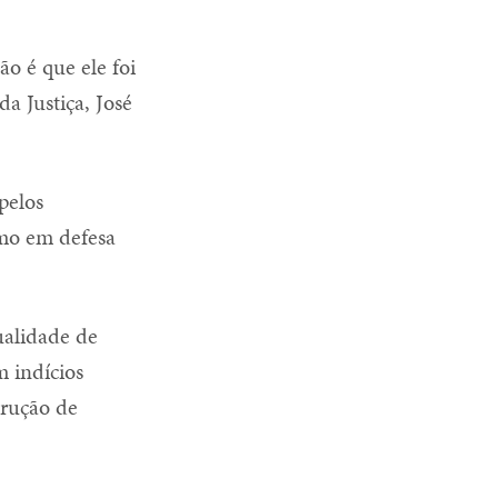
ão é que ele foi
a Justiça, José
pelos
emo em defesa
ualidade de
m indícios
trução de
.