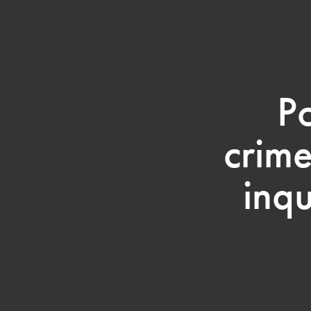
Po
crim
inq