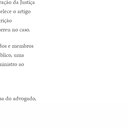
ação da Justiça
elece o artigo
crição
rreu no caso.
ados e membros
blico, uma
ministro ao
sa do advogado,
NEXT POST (N)
 de Ética da Presidência arquiva denúncias contra Fabio Wajngarten
r não é para