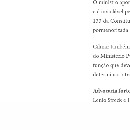
O ministro apon
e é inviolável p
133 da Constitu
pormenorizada 
Gilmar também 
do Ministério P
função que deve 
determinar o tr
Advocacia fort
Lenio Streck e
afirmaram à
Co
PREVIOUS POST (P)
“Para exercer a