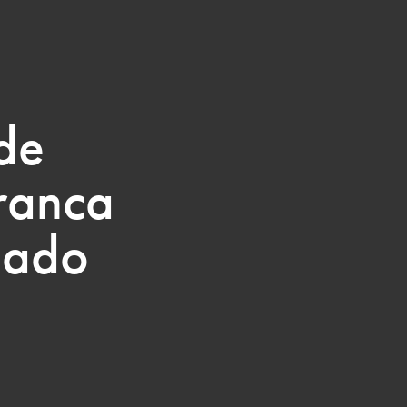
 de
ranca
gado