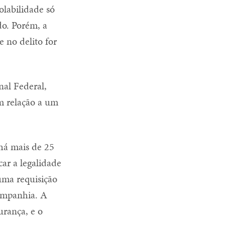
olabilidade só
do. Porém, a
e no delito for
al Federal,
m relação a um
 há mais de 25
car a legalidade
 uma requisição
companhia. A
rança, e o