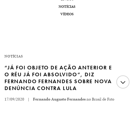
NOTÍCIAS
VÍDEOS
NOTÍCIAS
“JÁ FOI OBJETO DE AÇÃO ANTERIOR E
O RÉU JÁ FOI ABSOLVIDO”, DIZ
FERNANDO FERNANDES SOBRE NOVA
DENÚNCIA CONTRA LULA
17/09/2020
Fernando Augusto Fernandes
no Brasil de Fato
|
Mais recente investida da Lava Jato contra o ex-
presidente copia ilicitudes e inova ao repetir denúncia já