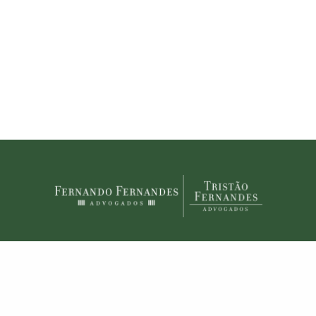
julgada “A história se repete, a primeira vez como
tragédia e a segunda como farsa”. A célebre frase de Karl
Marx ganhou contornos de atualidade no último dia 14,
quando a força-tarefa Operação Lava Jato de Curitiba
ofertou…
READ MORE
© 2020 Fernando Fernandes Advogados. Todos os direitos reservados.