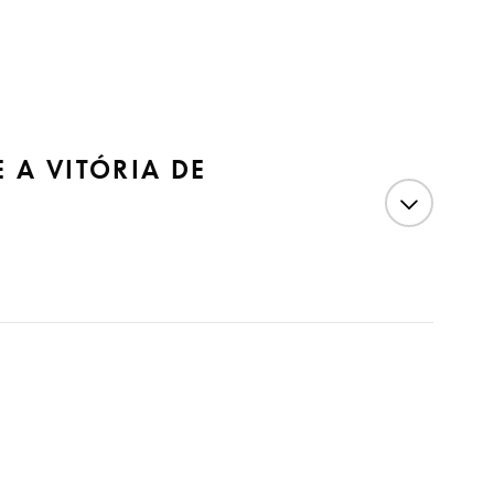
 A VITÓRIA DE
Fernandes, advogado criminalista e pesquisador A
o à democracia e aos direitos fundamentais. A decisão