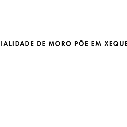
IALIDADE DE MORO PÕE EM XEQUE
eque a vitória de Bolsonaro em 2018 Por Fernando Augusto 
m relação ao funcionamento de nossas instituições, ao respeit