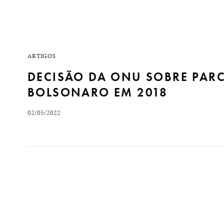
ARTIGOS
DECISÃO DA ONU SOBRE PARC
BOLSONARO EM 2018
02/05/2022
Decisão da ONU sobre parcialidade de Moro põe em x
imagem internacional do Brasil encontra-se afetada e
da ONU, desta quinta-feira (28), ratifica essa…
READ MORE