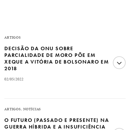
ARTIGOS
DECISÃO DA ONU SOBRE
PARCIALIDADE DE MORO PÕE EM
XEQUE A VITÓRIA DE BOLSONARO EM
2018
02/05/2022
Decisão da ONU sobre parcialidade de Moro põe em
xeque a vitória de Bolsonaro em 2018 Por Fernando
ARTIGOS
,
NOTÍCIAS
Augusto Fernandes, advogado criminalista e pesquisador
O FUTURO (PASSADO E PRESENTE) NA
A imagem internacional do Brasil encontra-se afetada
GUERRA HÍBRIDA E A INSUFICIÊNCIA