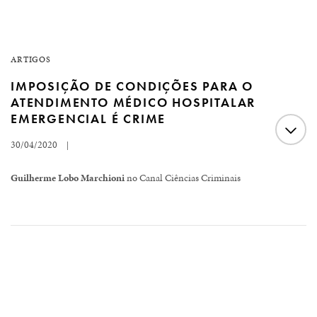
ARTIGOS
IMPOSIÇÃO DE CONDIÇÕES PARA O
ATENDIMENTO MÉDICO HOSPITALAR
EMERGENCIAL É CRIME
30/04/2020
|
Guilherme Lobo Marchioni
no Canal Ciências Criminais
A garantia de atendimento médico em meio à crise de
saúde enfrentada atualmente é uma manifestação dos
Direitos Humanos. Por isso o respeito aos médicos,
enfermeiros e profissionais da saúde é essencial, mais
ainda, aproximação destes aos pacientes deve ser a mais