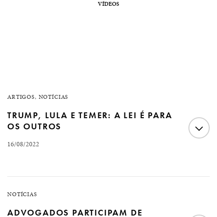
VÍDEOS
ARTIGOS
,
NOTÍCIAS
TRUMP, LULA E TEMER: A LEI É PARA
OS OUTROS
16/08/2022
Artigo do advogado e pesquisador Fernando Augusto
Fernandes publicado em 16/08/2022 no Conjur No
NOTÍCIAS
último dia 8 de agosto, o ex-presidente Donald Trump
ADVOGADOS PARTICIPAM DE