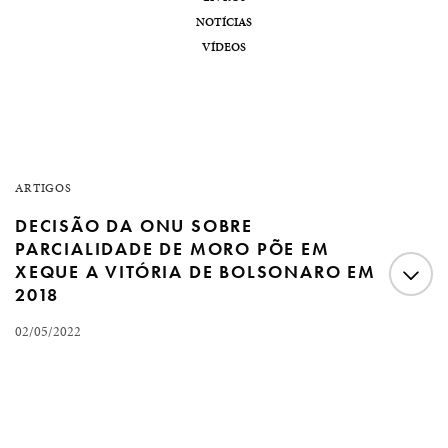
NOTÍCIAS
VÍDEOS
ARTIGOS
DECISÃO DA ONU SOBRE
PARCIALIDADE DE MORO PÕE EM
XEQUE A VITÓRIA DE BOLSONARO EM
2018
02/05/2022
Decisão da ONU sobre parcialidade de Moro põe em
xeque a vitória de Bolsonaro em 2018 Por Fernando