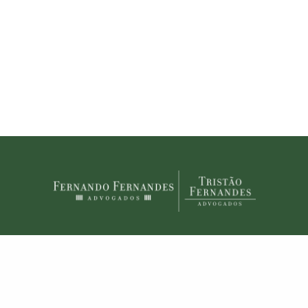
Augusto Fernandes, advogado criminalista e pesquisador
A imagem internacional do Brasil encontra-se afetada
em relação ao funcionamento de nossas instituições, ao
respeito à democracia e aos direitos fundamentais. A
decisão da ONU, desta quinta-feira (28), ratifica essa…
READ MORE
© 2020 Fernando Fernandes Advogados. Todos os direitos reservados.