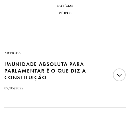
NOTÍCIAS
VÍDEOS
ARTIGOS
IMUNIDADE ABSOLUTA PARA
PARLAMENTAR É O QUE DIZ A
CONSTITUIÇÃO
09/05/2022
Imunidade absoluta para parlamentar é o que diz a
Constituição Por Fernando Augusto Fernandes Várias
reportagens e lives têm sido feitas em razão de recente