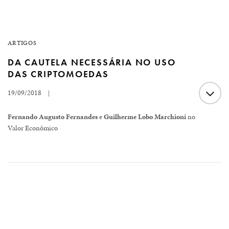
ARTIGOS
DA CAUTELA NECESSÁRIA NO USO
DAS CRIPTOMOEDAS
19/09/2018
|
Fernando Augusto Fernandes
e
Guilherme Lobo Marchioni
no
Valor Econômico
As criptomoedas são uma realidade prática que, apesar
da ausência de regulamentação, tem chamado a atenção
dos órgãos responsáveis pela higidez do sistema
financeiro. A Comissão de Valores Mobiliários (CVM) já
se manifestou afirmando que as criptomoedas não