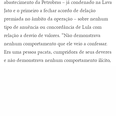
abastecimento da Petrobras – já condenado na Lava
Jato e o primeiro a fechar acordo de delação
premiada no âmbito da operação – sobre nenhum
tipo de anuência ou concordância de Lula com
relação a desvio de valores. “Não demonstrava
nenhum comportamento que ele veio a confessar.
Era uma pessoa pacata, cumpridora de seus deveres
e não demonstrava nenhum comportamento ilícito,
como veio a confessar”, disse Gabrielli sobre o
Share
delator.
Sobre Nestor Cerveró, Gabrielli disse praticamente
o mesmo: que ele cumpriu as estratégias de
expandir as atividades para o exterior, que não