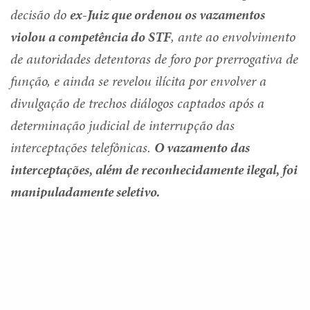
decisão do
ex-Juiz que ordenou os vazamentos
violou a competência do STF
, ante ao envolvimento
de autoridades detentoras de foro por prerrogativa de
função, e ainda se revelou ilícita por envolver a
divulgação de trechos diálogos captados após a
determinação judicial de interrupção das
interceptações telefônicas.
O vazamento das
interceptações, além de reconhecidamente ilegal, foi
manipuladamente seletivo.
(…)
Share
O sexto fato indicador da violação do dever de
independência da autoridade judiciária consiste na
decisão tomada pelo magistrado, em 1º.10.2018, de
ordenar o levantamento do sigilo e o
translado de