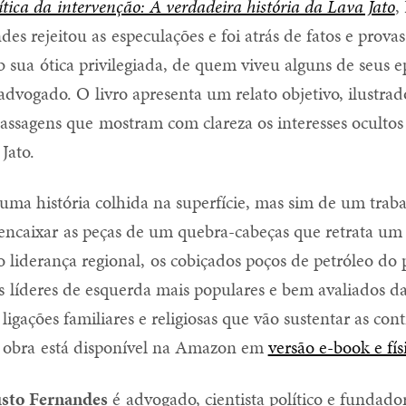
tica da intervenção: A verdadeira história da Lava Jato
,
es rejeitou as especulações e foi atrás de fatos e provas
ob sua ótica privilegiada, de quem viveu alguns de seus e
advogado. O livro apresenta um relato objetivo, ilustra
ssagens que mostram com clareza os interesses ocultos
Jato.
 uma história colhida na superfície, mas sim de um trab
e encaixar as peças de um quebra-cabeças que retrata um 
liderança regional, os cobiçados poços de petróleo do p
 líderes de esquerda mais populares e bem avaliados da
ligações familiares e religiosas que vão sustentar as con
A obra está disponível na Amazon em
versão e-book e fís
sto Fernandes
é advogado, cientista político e fundad