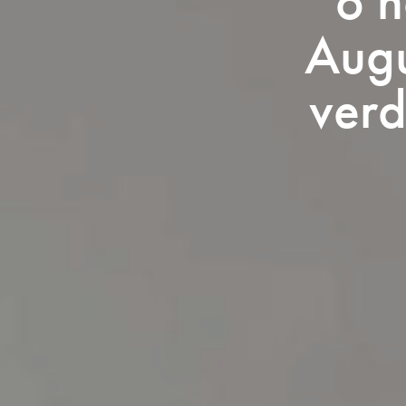
o n
Augu
verd