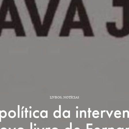
LIVROS
,
NOTÍCIAS
olítica da interve