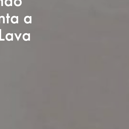
ando
nta a
 Lava