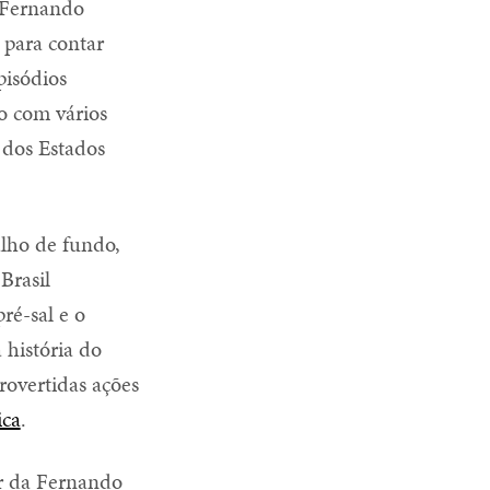
 Fernando
 para contar
pisódios
do com vários
 dos Estados
alho de fundo,
Brasil
ré-sal e o
 história do
trovertidas ações
ica
.
or da Fernando