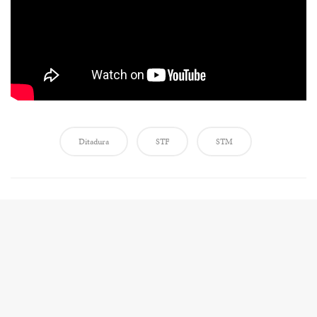
Ditadura
STF
STM