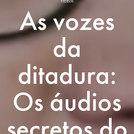
VÍDEOS
As vozes
da
ditadura:
Os áudios
secretos do