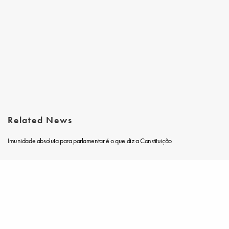
Related News
Imunidade absoluta para parlamentar é o que diz a Constituição
Entrevista com Fernando Fernandes: Os arquivos secretos da ditadura, Lava Jato e a
Share
Justiça em tempos de pandemia