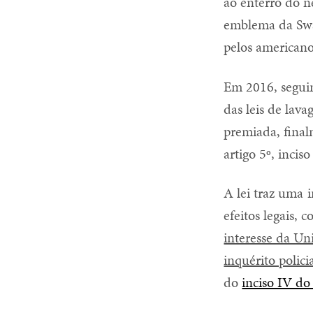
ao enterro do n
emblema da Swat
pelos americano
Em 2016, seguin
das leis de lava
premiada, final
artigo 5º, inci
A lei traz uma 
efeitos legais, 
interesse da Un
inquérito policia
do
inciso IV do