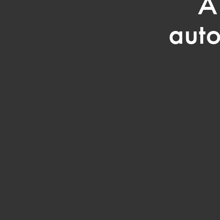
A
auto