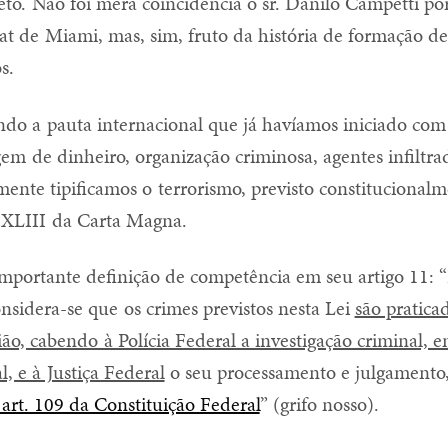
eto. Não foi mera coincidência o sr. Danilo Campetti po
 de Miami, mas, sim, fruto da história de formação de 
s.
do a pauta internacional que já havíamos iniciado com
gem de dinheiro, organização criminosa, agentes infiltra
mente tipificamos o terrorismo, previsto constitucional
so XLIII da Carta Magna.
importante definição de competência em seu artigo 11: “
considera-se que os crimes previstos nesta Lei
são pratica
ião, cabendo à Polícia Federal a investigação criminal, 
l, e à Justiça Federal
o seu processamento e julgamento
 art. 109 da Constituição Federal
” (grifo nosso).