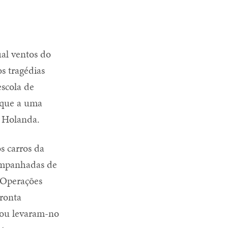
ual ventos do
s tragédias
scola de
taque a uma
a Holanda.
s carros da
companhadas de
. Operações
ronta
 ou levaram-no