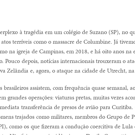
 perplexo à tragédia em um colégio de Suzano (SP), no q
atos terríveis como o massacre de Columbine. Já tivemo
mo na igreja de Campinas, em 2018, e há oito anos na e
o. Pouco depois, notícias internacionais trouxeram o a
a Zelândia e, agora, o ataque na cidade de Utrecht, n
s brasileiros assistem, com frequência quase semanal, ao
 em grandes operações: viaturas pretas, muitas vezes a
mediata transferência de presos de avião para Curitiba
omens trajados como militares, membros do Grupo de P
I), como os que fizeram a condução coercitiva de Lula