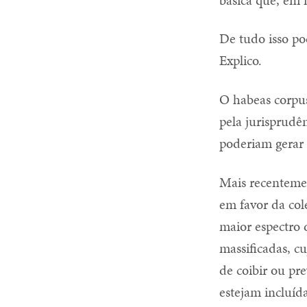
De tudo isso po
Explico.
O habeas corpus
pela jurisprudê
poderiam gerar 
Mais recenteme
em favor da cole
maior espectro 
massificadas, c
de coibir ou pr
estejam incluíd