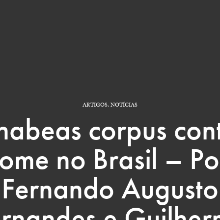
ARTIGOS
,
NOTÍCIAS
habeas corpus cont
fome no Brasil – Po
Fernando Augusto
rnandes e Guilhe