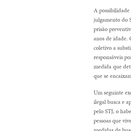
A possibilidade
julgamento do S
prisão preventi
anos de idade. 
coletivo a subst
responsáveis po
medida que dete
que se encaixam
Um seguinte exe
ilegal busca e 
pelo STJ, o hab
pessoas que viv
medidas de busc