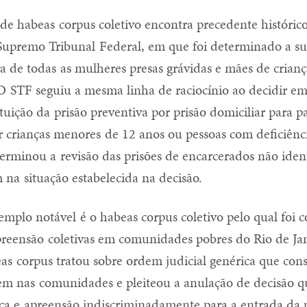
 de habeas corpus coletivo encontra precedente históric
upremo Tribunal Federal, em que foi determinado a su
va de todas as mulheres presas grávidas e mães de crian
O STF seguiu a mesma linha de raciocínio ao decidir e
ituição da prisão preventiva por prisão domiciliar para p
r crianças menores de 12 anos ou pessoas com deficiênci
rminou a revisão das prisões de encarcerados não ident
 na situação estabelecida na decisão.
mplo notável é o habeas corpus coletivo pelo qual foi 
apreensão coletivas em comunidades pobres do Rio de Jan
eas corpus tratou sobre ordem judicial genérica que cons
em nas comunidades e pleiteou a anulação de decisão q
a e apreensão indiscriminadamente para a entrada da 