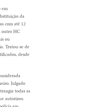
o em
bstituição da
ças com até 12
m outro HC
ais ou
a. Tratou-se de
ificados, desde
considerada
eiro. Julgado
trangia todas as
ue autorizou
polícia em