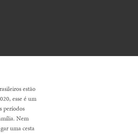
asileiros estão
020, esse é um
s períodos
amília. Nem
agar uma cesta