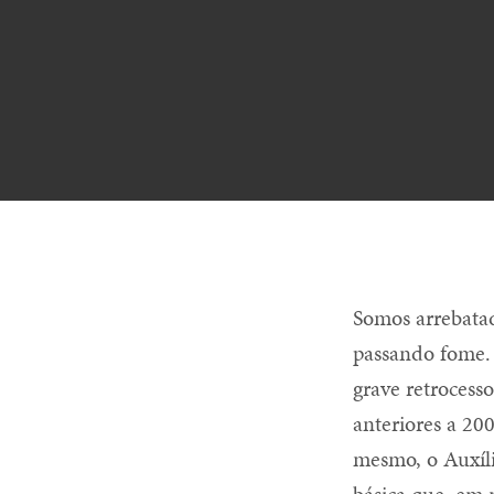
Somos arrebatad
passando fome. 
grave retrocess
anteriores a 20
mesmo, o Auxíli
básica que, em 