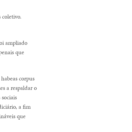
coletivo.
foi ampliado
 penais que
 habeas corpus
es a respaldar o
 sociais
ciário, a fim
ináveis que