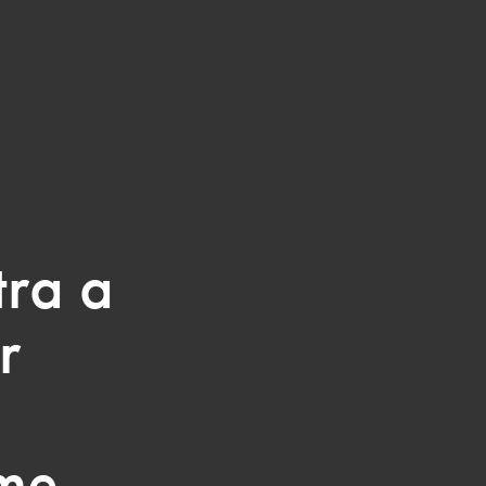
ra a
r
rme