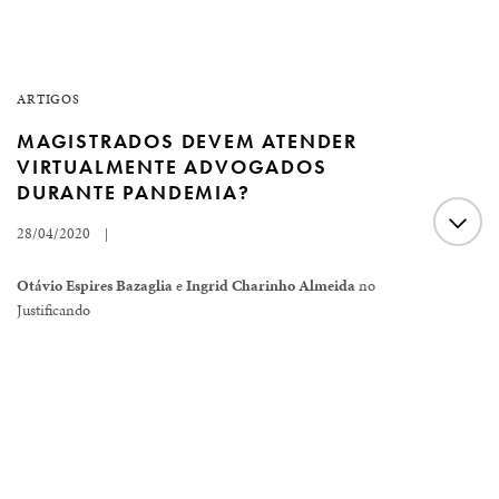
ARTIGOS
MAGISTRADOS DEVEM ATENDER
VIRTUALMENTE ADVOGADOS
DURANTE PANDEMIA?
28/04/2020
|
Otávio Espires Bazaglia
e
Ingrid Charinho Almeida
no
Justificando
Em decorrência da pandemia do COVID-19 a orientação
das autoridades públicas é clara: se puder, fique em casa.
Por óbvio que a orientação de isolamento social atinge a
parcela da população que atua em atividades não