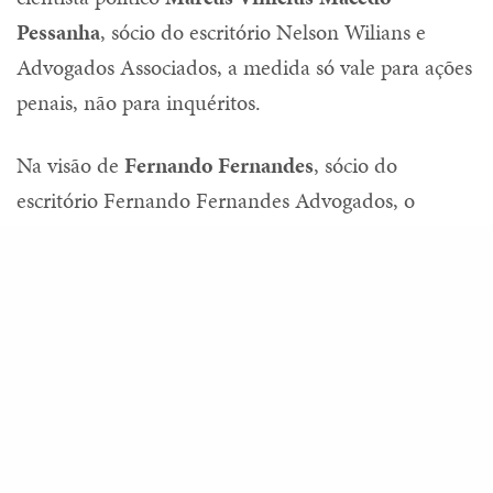
Pessanha
, sócio do escritório Nelson Wilians e
Advogados Associados, a medida só vale para ações
penais, não para inquéritos.
Na visão de
Fernando Fernandes
, sócio do
escritório Fernando Fernandes Advogados, o
Ministério Público Federal está defendendo
Share
poderes ilegais do estado policial, com conduções
coercitivas ilícitas.
Com informações da Agência
Brasil
.
Texto publicado originalmente no
Consultor
Jurídico