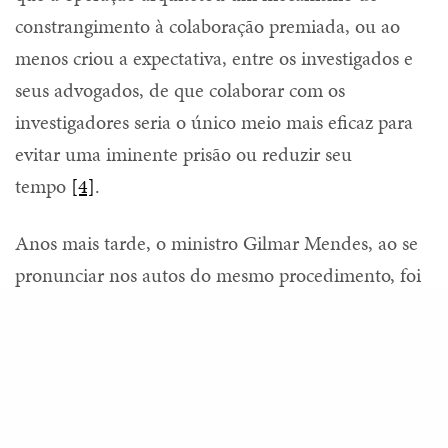
constrangimento à colaboração premiada, ou ao
menos criou a expectativa, entre os investigados e
seus advogados, de que colaborar com os
investigadores seria o único meio mais eficaz para
evitar uma iminente prisão ou reduzir seu
tempo
[4]
.
Anos mais tarde, o ministro Gilmar Mendes, ao se
pronunciar nos autos do mesmo procedimento, foi
contundente quanto esta semelhança entre a prisão
Share
para obtenção de delação e a prática de tortura: “As
prisões preventivas tornaram-se mecanismo para
“estimular” os investigados a colaborarem com
Ministério Público delatando fatos verídicos ou