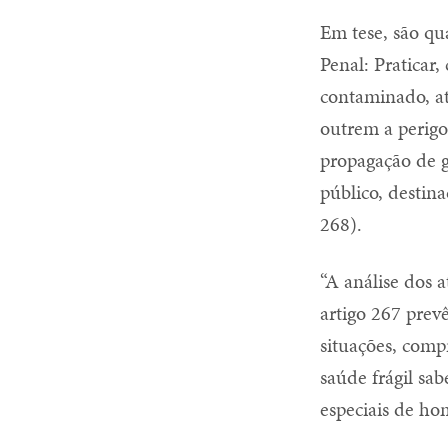
Em tese, são qu
Penal: Praticar
contaminado, at
outrem a perigo
propagação de g
público, destin
268).
“A análise dos 
artigo 267 pre
situações, comp
saúde frágil sa
especiais de ho