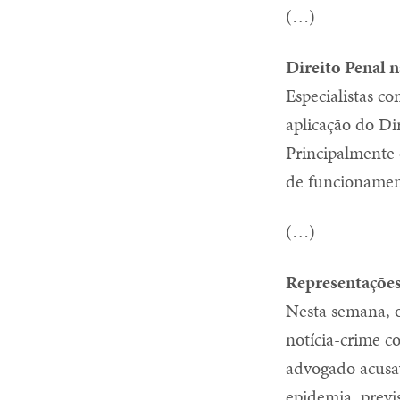
(…)
Direito Penal n
Especialistas c
aplicação do Di
Principalmente 
de funcionament
(…)
Representações
Nesta semana, o
notícia-crime c
advogado acusav
epidemia, previ