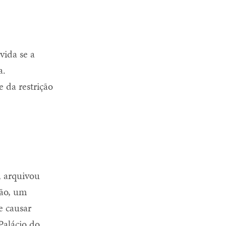
vida se a
a.
 da restrição
, arquivou
ção, um
e causar
Palácio do