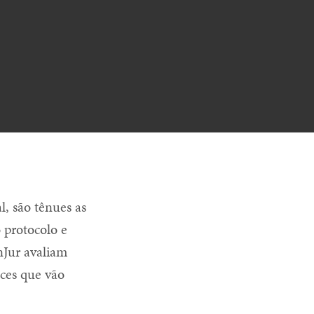
, são tênues as
 protocolo e
nJur avaliam
ces que vão