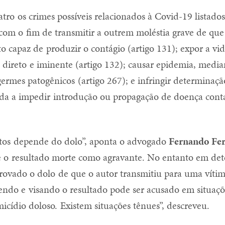
atro os crimes possíveis relacionados à Covid-19 listado
, com o fim de transmitir a outrem moléstia grave de que
o capaz de produzir o contágio (artigo 131); expor a vi
 direto e iminente (artigo 132); causar epidemia, media
ermes patogênicos (artigo 267); e infringir determinaç
ada a impedir introdução ou propagação de doença conta
atos depende do dolo”, aponta o advogado
Fernando Fe
vê o resultado morte como agravante. No entanto em de
rovado o dolo de que o autor transmitiu para uma víti
bendo e visando o resultado pode ser acusado em situaç
micídio doloso. Existem situações tênues”, descreveu.