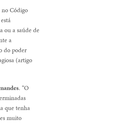
s no Código
 está
da ou a saúde de
nte a
ão do poder
giosa (artigo
rnandes
. “O
terminadas
ma que tenha
ões muito