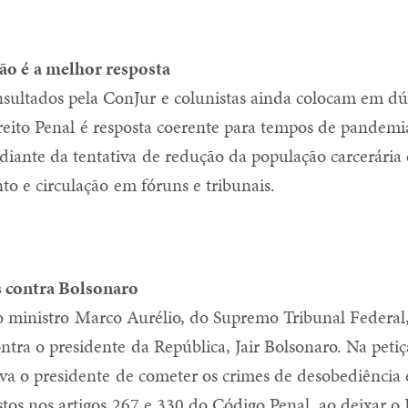
ão é a melhor resposta
onsultados pela ConJur e colunistas ainda colocam em dú
reito Penal é resposta coerente para tempos de pandemi
diante da tentativa de redução da população carcerária e
o e circulação em fóruns e tribunais.
 contra Bolsonaro
 ministro Marco Aurélio, do Supremo Tribunal Federal
ontra o presidente da República, Jair Bolsonaro. Na peti
a o presidente de cometer os crimes de desobediência 
stos nos artigos 267 e 330 do Código Penal, ao deixar o 