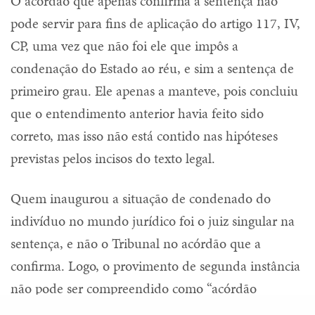
O acórdão que apenas confirma a sentença não
pode servir para fins de aplicação do artigo 117, IV,
CP, uma vez que não foi ele que impôs a
condenação do Estado ao réu, e sim a sentença de
primeiro grau. Ele apenas a manteve, pois concluiu
que o entendimento anterior havia feito sido
correto, mas isso não está contido nas hipóteses
previstas pelos incisos do texto legal.
Quem inaugurou a situação de condenado do
indivíduo no mundo jurídico foi o juiz singular na
sentença, e não o Tribunal no acórdão que a
confirma. Logo, o provimento de segunda instância
não pode ser compreendido como “acórdão
condenatório” nos moldes do referido inciso IV, sob